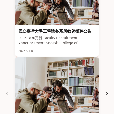
國立臺灣大學工學院各系所教師徵聘公告
11
2026/3/30更新 Faculty Recruitment
20
Announcement &ndash; College of
以上
Engineering, National Taiwan University 國立
2026-01-01
程且
臺灣大學工學院為延攬具學術潛。。
2026
上 
系、
校。
‹
›