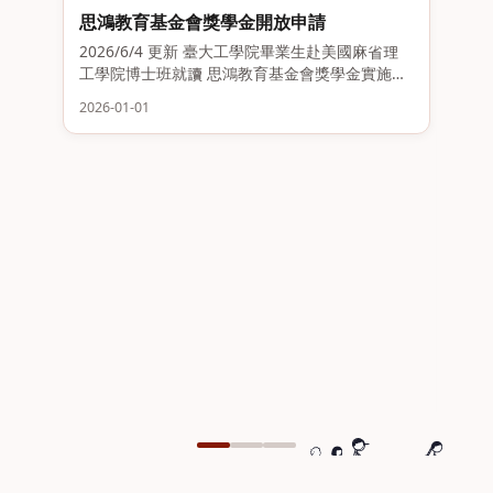
思鴻教育基金會獎學金開放申請
2026/6/4 更新 臺大工學院畢業生赴美國麻省理
工學院博士班就讀 思鴻教育基金會獎學金實施辦
法 (2026 修訂版) Think Global Education Trust
2026-01-01
Scholarship Scheme 壹、宗旨 為培育臺大
工。。
11
20
限，
（CIB
2026
Bac
習的
車
6
11
13