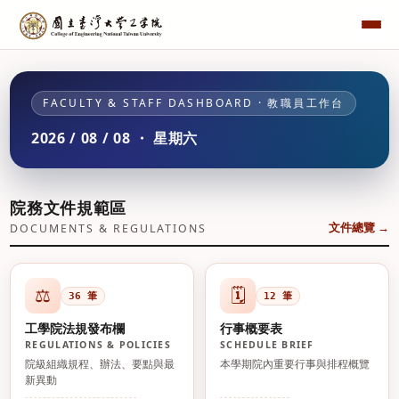
FACULTY & STAFF DASHBOARD · 教職員工作台
2026 / 08 / 08 ・ 星期六
院務文件規範區
文件總覽 →
DOCUMENTS & REGULATIONS
⚖️
🗓️
36 筆
12 筆
工學院法規發布欄
行事概要表
REGULATIONS & POLICIES
SCHEDULE BRIEF
院級組織規程、辦法、要點與最
本學期院內重要行事與排程概覽
新異動