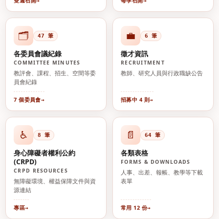
雙週召開
每季召開
🗂️
💼
47 筆
6 筆
各委員會議紀錄
徵才資訊
COMMITTEE MINUTES
RECRUITMENT
教評會、課程、招生、空間等委
教師、研究人員與行政職缺公告
員會紀錄
7 個委員會
招募中 4 則
♿
📄
8 筆
64 筆
身心障礙者權利公約
各類表格
(CRPD)
FORMS & DOWNLOADS
CRPD RESOURCES
人事、出差、報帳、教學等下載
無障礙環境、權益保障文件與資
表單
源連結
專區
常用 12 份