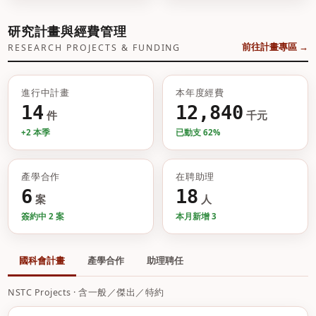
研究計畫與經費管理
前往計畫專區 →
RESEARCH PROJECTS & FUNDING
進行中計畫
本年度經費
14
12,840
件
千元
+2 本季
已動支 62%
產學合作
在聘助理
6
18
案
人
簽約中 2 案
本月新增 3
國科會計畫
產學合作
助理聘任
NSTC Projects · 含一般／傑出／特約