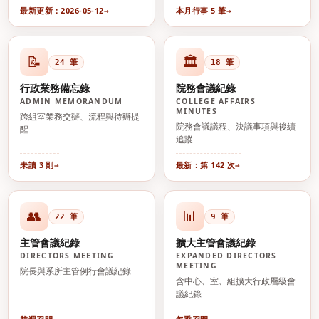
最新更新：2026-05-12
本月行事 5 筆
📝
🏛️
24 筆
18 筆
行政業務備忘錄
院務會議紀錄
ADMIN MEMORANDUM
COLLEGE AFFAIRS
MINUTES
跨組室業務交辦、流程與待辦提
院務會議議程、決議事項與後續
醒
追蹤
未讀 3 則
最新：第 142 次
👥
📊
22 筆
9 筆
主管會議紀錄
擴大主管會議紀錄
DIRECTORS MEETING
EXPANDED DIRECTORS
MEETING
院長與系所主管例行會議紀錄
含中心、室、組擴大行政層級會
議紀錄