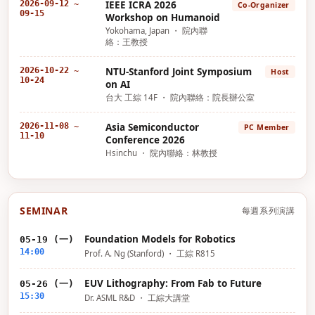
2026-09-12 ~
IEEE ICRA 2026
Co-Organizer
09-15
Workshop on Humanoid
Yokohama, Japan ・ 院內聯
絡：王教授
2026-10-22 ~
NTU-Stanford Joint Symposium
Host
10-24
on AI
台大 工綜 14F ・ 院內聯絡：院長辦公室
2026-11-08 ~
Asia Semiconductor
PC Member
11-10
Conference 2026
Hsinchu ・ 院內聯絡：林教授
SEMINAR
每週系列演講
Foundation Models for Robotics
05-19 (一)
14:00
Prof. A. Ng (Stanford) ・ 工綜 R815
EUV Lithography: From Fab to Future
05-26 (一)
15:30
Dr. ASML R&D ・ 工綜大講堂