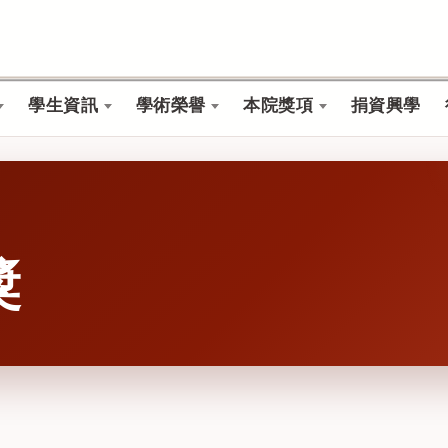
學生資訊
學術榮譽
本院獎項
捐資興學
獎