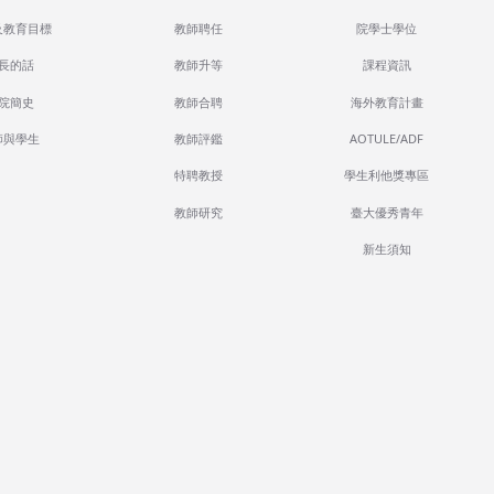
及教育目標
教師聘任
院學士學位
長的話
教師升等
課程資訊
院簡史
教師合聘
海外教育計畫
師與學生
教師評鑑
AOTULE/ADF
特聘教授
學生利他獎專區
教師研究
臺大優秀青年
新生須知