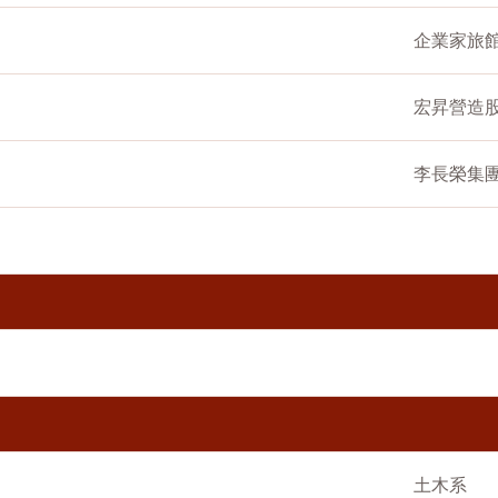
企業家旅
宏昇營造
李長榮集
土木系