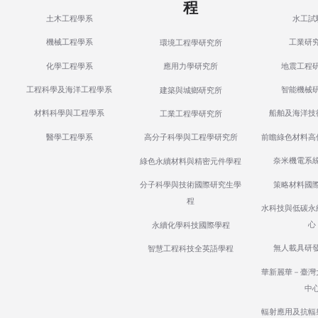
程
土木工程學系
水工試
機械工程學系
工業研
環境工程學研究所
化學工程學系
地震工程
應用力學研究所
工程科學及海洋工程學系
智能機械
建築與城鄉研究所
材料科學與工程學系
船舶及海洋技
工業工程學研究所
醫學工程學系
前瞻綠色材料高
高分子科學與工程學研究所
奈米機電系
綠色永續材料與精密元件學程
策略材料國
分子科學與技術國際研究生學
程
水科技與低碳永
心
永續化學科技國際學程
無人載具研
智慧工程科技全英語學程
華新麗華－臺灣
中
輻射應用及抗輻