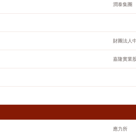
潤泰集團
財團法人
嘉隆實業
應力所