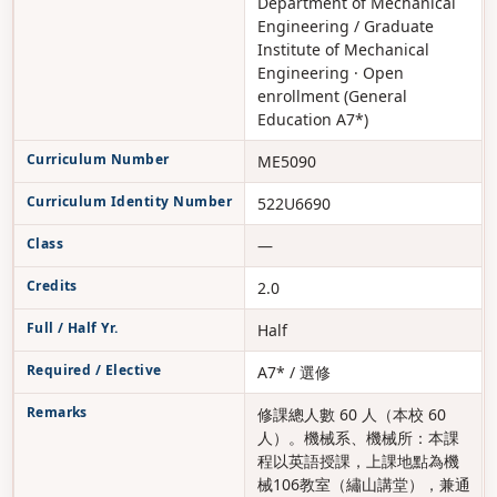
Department of Mechanical
Engineering / Graduate
Institute of Mechanical
Engineering · Open
enrollment (General
Education A7*)
Curriculum Number
ME5090
Curriculum Identity Number
522U6690
Class
—
Credits
2.0
Full / Half Yr.
Half
Required / Elective
A7* / 選修
Remarks
修課總人數 60 人（本校 60
人）。機械系、機械所：本課
程以英語授課，上課地點為機
械106教室（繡山講堂），兼通