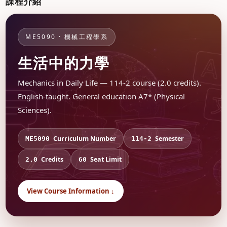
課程介紹
ME5090 · 機械工程學系
生活中的力學
Mechanics in Daily Life — 114-2 course (2.0 credits).
English-taught. General education A7* (Physical
Sciences).
Curriculum Number
Semester
ME5090
114-2
Credits
Seat Limit
2.0
60
View Course Information ↓