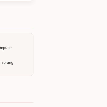
omputer
r solving