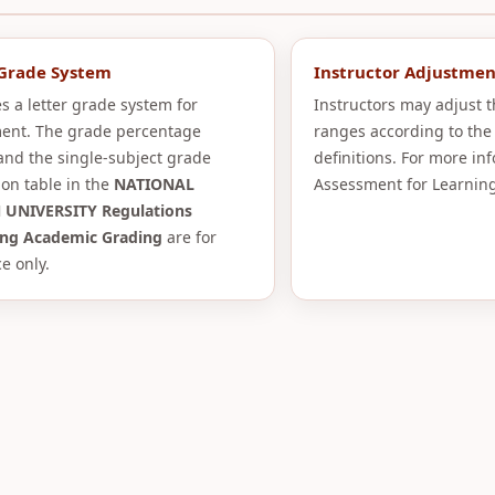
 Grade System
Instructor Adjustmen
s a letter grade system for
Instructors may adjust 
ent. The grade percentage
ranges according to the
and the single-subject grade
definitions. For more in
ion table in the
NATIONAL
Assessment for Learning
 UNIVERSITY Regulations
ng Academic Grading
are for
e only.