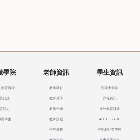
識學院
老師資訊
學生資訊
及教育目標
教師聘任
院學士學位
長的話
教師升等
課程資訊
院簡史
教師合聘
海外教育計畫
師與學生
教師評鑑
AOTULE/ADF
特聘教授
學生利他獎專區
教師研究
臺大優秀青年