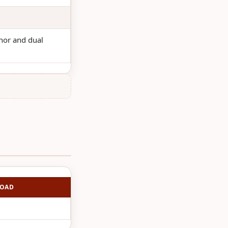
inor and dual
LOAD