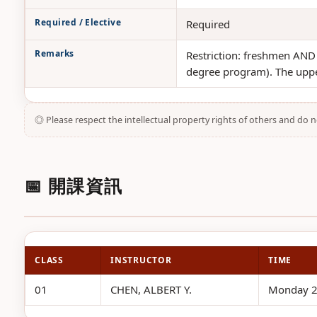
Required / Elective
Required
Remarks
Restriction: freshmen AND 
degree program). The upper
◎ Please respect the intellectual property rights of others and do 
📅 開課資訊
CLASS
INSTRUCTOR
TIME
01
CHEN, ALBERT Y.
Monday 2