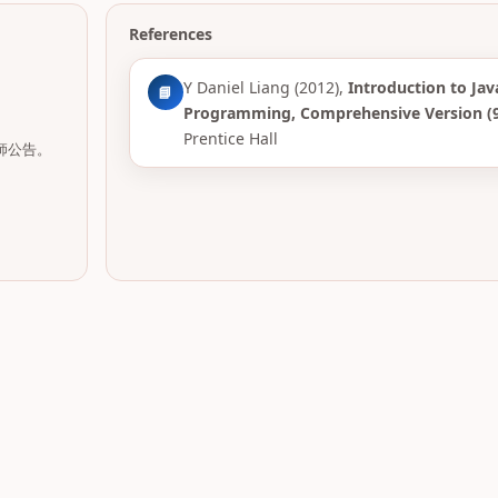
References
Y Daniel Liang (2012),
Introduction to Jav
📘
Programming, Comprehensive Version (9
Prentice Hall
授課教師公告。
。