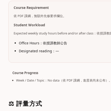
Course Requirement
依 PDF 課綱，無額外先修要求欄位。
Student Workload
Expected weekly study hours before and/or after class：依
Office Hours：依授課教師公告
Designated reading：—
Course Progress
Week / Date / Topic：No data（依 PDF 課綱，進度表尚未公布）
⚖️ 評量方式