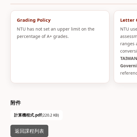
Grading Policy
Letter
NTU has not set an upper limit on the
NTU use
percentage of A+ grades.
assessm
ranges 
convers
TAIWAN
Governi
referenc
附件
計算機程式.pdf
(220.2 KB)
返回課程列表