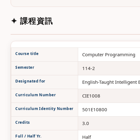
✦ 課程資訊
Course title
Computer Programming
Semester
114-2
Designated for
English-Taught Intelligen
Curriculum Number
CIE1008
Curriculum Identity Number
501E10800
Credits
3.0
Full / Half Yr.
Half