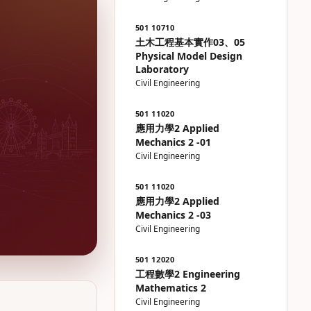
501 10710
土木工程基本實作03、05
Physical Model Design
Laboratory
Civil Engineering
501 11020
應用力學2 Applied
Mechanics 2 -01
Civil Engineering
501 11020
應用力學2 Applied
Mechanics 2 -03
Civil Engineering
501 12020
工程數學2 Engineering
Mathematics 2
Civil Engineering