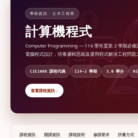
學術資訊 · 土木工程系
計算機程式
Computer Programming — 114 學年度第 2 學期
電腦程式設計，培養邏輯思維及運用程式解決工程問題
課程代碼
學期
學分
CIE1008
114-2
3.0
01
查看課程資訊 ↓
課程資訊
開課資訊
課程說明
修課要求
評量方式