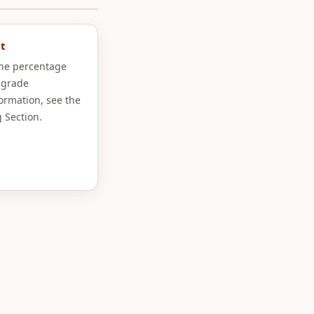
t
the percentage
 grade
formation, see the
 Section.