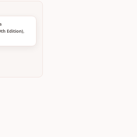
a
th Edition)
,