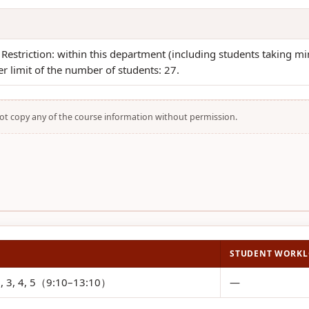
Restriction: within this department (including students taking m
 limit of the number of students: 27.
not copy any of the course information without permission.
STUDENT WORK
, 3, 4, 5（9:10–13:10）
—