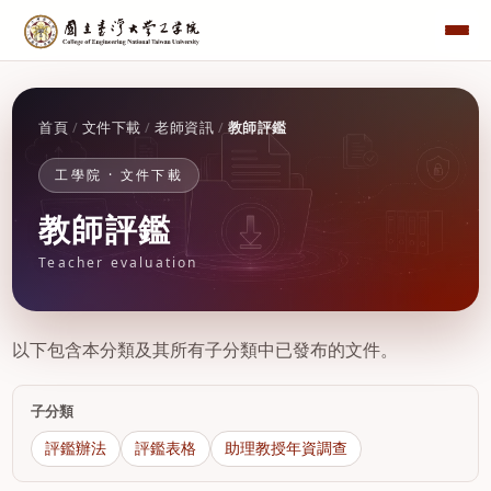
首頁
/
文件下載
/
老師資訊
/
教師評鑑
工學院 · 文件下載
教師評鑑
Teacher evaluation
以下包含本分類及其所有子分類中已發布的文件。
子分類
評鑑辦法
評鑑表格
助理教授年資調查