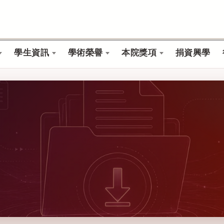
學生資訊
學術榮譽
本院獎項
捐資興學