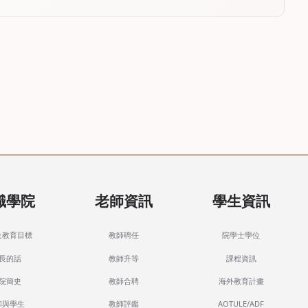
識學院
老師資訊
學生資訊
及教育目標
教師聘任
院學士學位
長的話
教師升等
課程資訊
院簡史
教師合聘
海外教育計畫
師與學生
教師評鑑
AOTULE/ADF