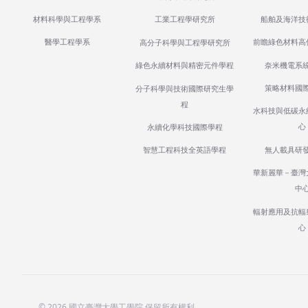
材料科學與工程學系
船舶及海洋技
工業工程學研究所
醫學工程學系
前瞻綠色材料高
高分子科學與工程學研究所
奈米機電系
綠色永續材料與精密元件學程
策略材料國
分子科學與技術國際研究生學
程
水科技與低碳永
心
永續化學科技國際學程
無人載具研
智慧工程科技全英語學程
華新麗華－臺灣
中
輻射應用及抗輻
心
© 2026 國立臺灣大學工學院 保留所有權利。