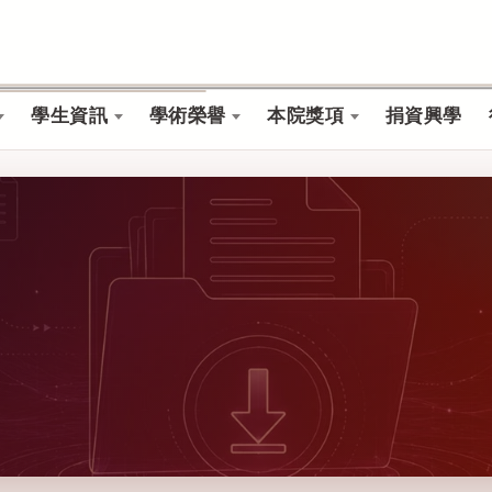
學生資訊
學術榮譽
本院獎項
捐資興學