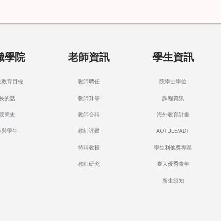
識學院
老師資訊
學生資訊
及教育目標
教師聘任
院學士學位
長的話
教師升等
課程資訊
院簡史
教師合聘
海外教育計畫
師與學生
教師評鑑
AOTULE/ADF
特聘教授
學生利他獎專區
教師研究
臺大優秀青年
新生須知