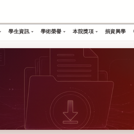
學生資訊
學術榮譽
本院獎項
捐資興學