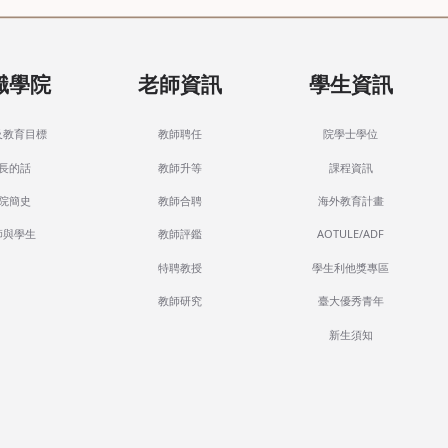
識學院
老師資訊
學生資訊
及教育目標
教師聘任
院學士學位
長的話
教師升等
課程資訊
院簡史
教師合聘
海外教育計畫
師與學生
教師評鑑
AOTULE/ADF
特聘教授
學生利他獎專區
教師研究
臺大優秀青年
新生須知