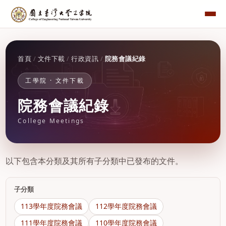
首頁
/
文件下載
/
行政資訊
/
院務會議紀錄
工學院 · 文件下載
院務會議紀錄
College Meetings
以下包含本分類及其所有子分類中已發布的文件。
子分類
113學年度院務會議
112學年度院務會議
111學年度院務會議
110學年度院務會議