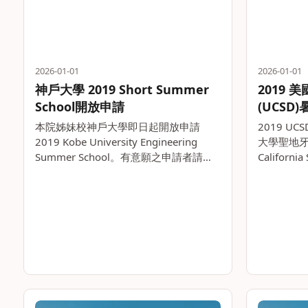
2026-01-01
2026-01-01
神戶大學 2019 Short Summer
2019
School開放申請
(UCS
本院姊妹校神戶大學即日起開放申請
2019 UCS
2019 Kobe University Engineering
大學聖地牙哥分
Summer School。有意願之申請者請將
Californ
所需審查資料備妥，並於今年3月6日(週
邀請本院
三)中午12時前送交工學院辦公室，逾時
暑期研究計
歉難收件。 課程時間。。
於。。