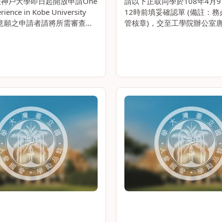
神戶大學即日起開放申請One
請以下正取同學於108年4月9
ience in Kobe University
12時前填妥確認單 (備註：
有意願之申請者請將所需審查資
管核章)，交至工學院辦公室唐小姐
於今年4月30日(週二)下午5
mail: minatang@ntu.edu.t
工學院辦公室，逾時歉難收件。
33663275 )，逾期未繳交
20。。
有缺漏者，視。。