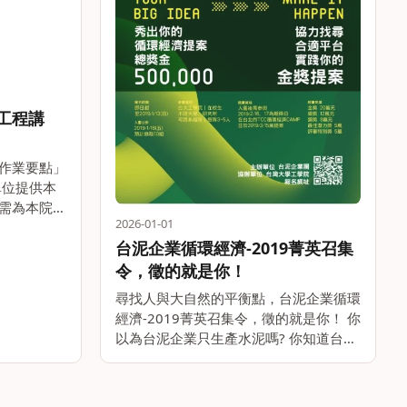
工程講
作業要點」
單位提供本
需為本院專
2026-01-01
位崇高或產
台泥企業循環經濟-2019菁英召集
人每年需針
滿兩個月
令，徵的就是你！
。
尋找人與大自然的平衡點，台泥企業循環
經濟-2019菁英召集令，徵的就是你！ 你
以為台泥企業只生產水泥嗎? 你知道台泥
企業獲得全球水泥業首家通過BS 8001循
環經濟認證的企業嗎? 你知道台泥企業以
水泥生產時所產出的CO2打造出全世界第