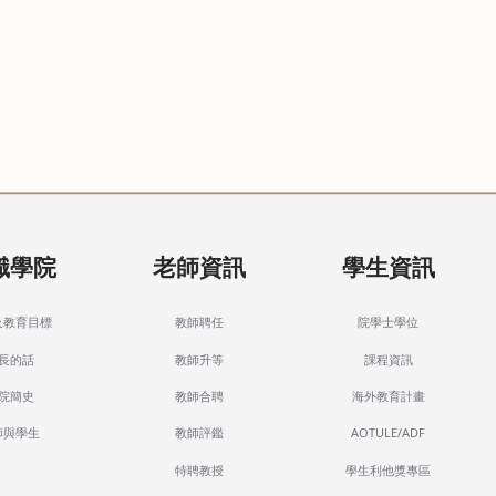
識學院
老師資訊
學生資訊
及教育目標
教師聘任
院學士學位
長的話
教師升等
課程資訊
院簡史
教師合聘
海外教育計畫
師與學生
教師評鑑
AOTULE/ADF
特聘教授
學生利他獎專區