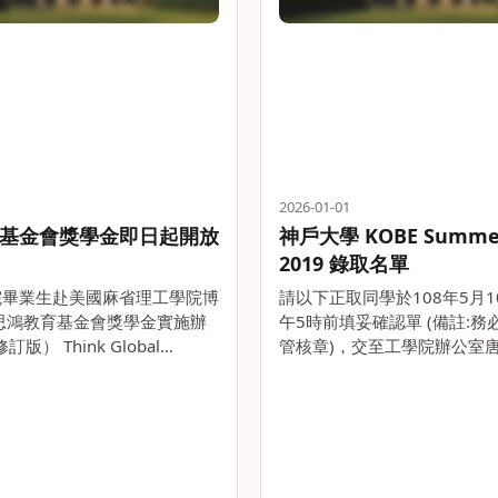
2026-01-01
基金會獎學金即日起開放
神戶大學 KOBE Summer
2019 錄取名單
院畢業生赴美國麻省理工學院博
請以下正取同學於108年5月1
思鴻教育基金會獎學金實施辦
午5時前填妥確認單 (備註:務
訂版） Think Global
管核章)，交至工學院辦公室唐小姐
Trust Scholarship Scheme
mail: minatang@ntu.edu.t
為培育臺大工學院學生之國際
33663275 )，逾期未繳交
究水準。。
有缺漏者，視。。