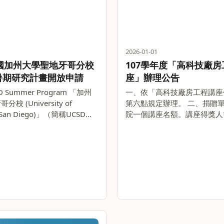
2026-01-01
 美國加州大學聖地牙哥分校
107學年度「高科技廠房
D)暑期研究計畫開放申請
座」辦理公告
D Summer Program 「加州
一、依「高科技廠房工程講座
校 (University of
第六點規定辦理。 二、捐贈
ia San Diego)」（簡稱UCSD）
院一個講座名額。講座得獎人
學生參與加州大學聖地牙哥分校
任教授(含名譽教授)，學術地
畫；若獲UCSD錄取，學生將
學合作績效卓著者。講座得獎
對評選領域提出報告。任期屆
內，講座教授應提出報告一。