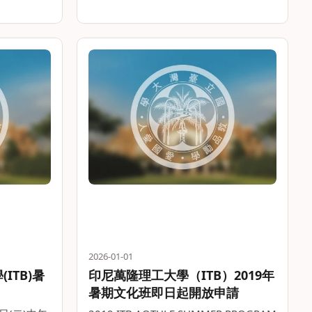
金等一連串培育計畫，使入選之學子能於
畢業時具有能力實際解決臺灣六大議題。
海外交換/訪問/實習：。。
2026-01-01
ITB)暑
印尼萬隆理工大學（ITB）2019年
暑期文化班即日起開放申請