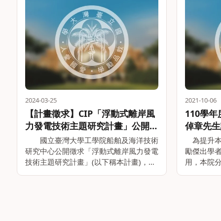
2024-03-25
2021-10-06
【計畫徵求】CIP「浮動式離岸風
110學
力發電技術主題研究計畫」公開徵
倬章先生
求中！
學講座及
國立臺灣大學工學院船舶及海洋技術
為提升本
研究中心公開徵求「浮動式離岸風力發電
勵傑出學
技術主題研究計畫」(以下稱本計畫)，由
用，本院
丹麥哥本哈根基礎建設基金
基金會、
（Copenhagen Infrastructure Partners,
新材料股
CIP）在台經營開發之彰芳暨西島離岸風
講座、慶琅
場補助國內有興趣參與浮動式離岸風電技
生講座，並
術研發之學研單位進行相關主題研究。
110學年