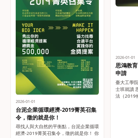
2026-01-01
思鴻教育
申請
臺大工學
士班就讀 
法（2019修
2026-01-01
Education 
台泥企業循環經濟-2019菁英召集
壹、宗旨 
觀以及研
令，徵的就是你！
尋找人與大自然的平衡點，台泥企業循環
經濟-2019菁英召集令，徵的就是你！ 你