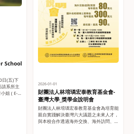
 School
0日(五)下
2026-01-01
必請系所主
財團法人林堉璘宏泰教育基金會-
 ( E-
臺灣大學_獎學金說明會
w，Tel：
確認單或核章
財團法人林堉璘宏泰教育基金會為培育能
親自實踐解決臺灣六大議題之未來人才，
與本校合作透過海外交換、海外訪問、海
外實習、海外攻讀碩士班及博士班之獎學