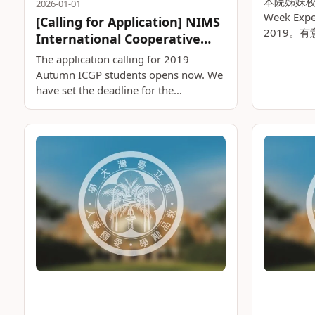
本院姊妹校
2026-01-01
Week Exper
[Calling for Application] NIMS
2019。
International Cooperative
料備妥，並
Graduate Program
The application calling for 2019
時前送交
Autumn ICGP students opens now. We
課程時間：
have set the deadline for the
acceptance of Graduate。。