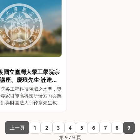
年度國立臺灣大學工學院宗
講座、慶琅先生·詮達化
斌彥先生講座獲獎名單
院各工程科技領域之水準，獎
者專家引導高科技研發方向與應
分別與財團法人宗倬章先生教育
詮達化學股份有限公司及四維創
份有限公司共同設置宗倬章先生
先生·詮達化學講座及斌彥先
上一頁
1
2
3
4
5
6
7
8
9
自110學年度起舉辦評選。
度獲獎名單及獲獎人簡介如下：
第 9 / 9 頁