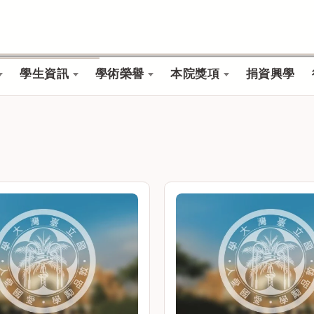
學生資訊
學術榮譽
本院獎項
捐資興學