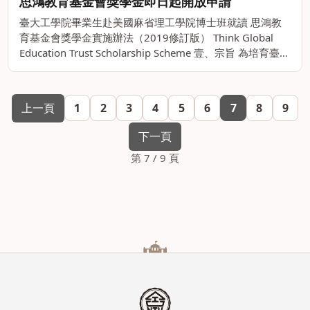
思鴻教育基金會獎學金即日起開放申請
臺大工學院畢業生赴美國麻省理工學院博士班就讀 思鴻教
育基金會獎學金實施辦法（2019修訂版） Think Global
Education Trust Scholarship Scheme 壹、宗旨 為培育臺大
工學院學生之國際觀以及研究水準。。
上一頁
1
2
3
4
5
6
7
8
9
下一頁
第 7 / 9 頁