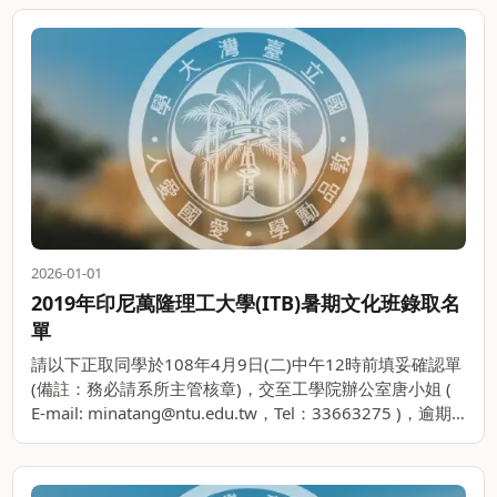
2026-01-01
2019年印尼萬隆理工大學(ITB)暑期文化班錄取名
單
請以下正取同學於108年4月9日(二)中午12時前填妥確認單
(備註：務必請系所主管核章)，交至工學院辦公室唐小姐 (
E-mail: minatang@ntu.edu.tw，Tel：33663275 )，逾期
未繳交確認單或核章有缺漏者，視。。