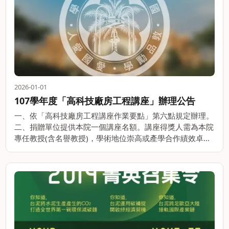
2026-01-01
107學年度「高科技廠房工程講座」辦理公告
一、依「高科技廠房工程講座作業要點」第六點規定辦理。
二、捐贈單位提供本院一個講座名額。講座得獎人需為本院
專任教授(含名譽教授)，學術地位崇高或產學合作績效卓著
者。講座得獎人每年需針對評選領域提出報告。任期屆滿兩
個月內，講座教授應提出報告一。。