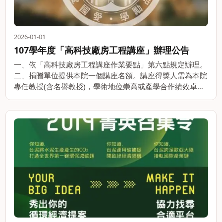
2026-01-01
107學年度「高科技廠房工程講座」辦理公告
一、依「高科技廠房工程講座作業要點」第六點規定辦理。
二、捐贈單位提供本院一個講座名額。講座得獎人需為本院
專任教授(含名譽教授)，學術地位崇高或產學合作績效卓著
者。講座得獎人每年需針對評選領域提出報告。任期屆滿兩
個月內，講座教授應提出報告一。。