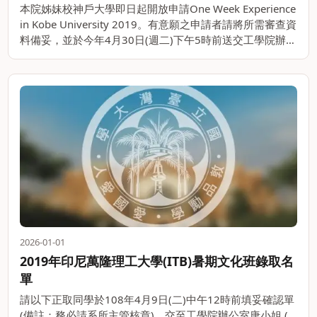
本院姊妹校神戶大學即日起開放申請One Week Experience
in Kobe University 2019。有意願之申請者請將所需審查資
料備妥，並於今年4月30日(週二)下午5時前送交工學院辦公
室，逾時歉難收件。 課程時間：20。。
2026-01-01
2019年印尼萬隆理工大學(ITB)暑期文化班錄取名
單
請以下正取同學於108年4月9日(二)中午12時前填妥確認單
(備註：務必請系所主管核章)，交至工學院辦公室唐小姐 (