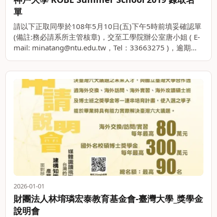
單
請以下正取同學於108年5月10日(五)下午5時前填妥確認單
(備註:務必請系所主管核章)，交至工學院辦公室唐小姐 ( E-
mail: minatang@ntu.edu.tw，Tel：33663275 )，逾期未
繳交確認單或核章有缺漏者，視。。
2026-01-01
財團法人林堉璘宏泰教育基金會-臺灣大學_獎學金
說明會