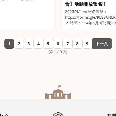
會】活動開放報名!!
cation Trust Scholarship
 壹、宗旨 為培育臺大工學
2025/4/1 📣 報名連結：
https://forms.gle/9L83CNL
📍 時間：114年5月8日(四) 中
13:20 📍 地點：工學院綜合
會議廳 👉 更多詳細資訊：http
下一頁
1
2
3
4
5
6
7
8
9
第 1 / 9 頁