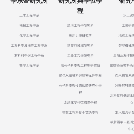
學系暨研究所
研究所與學位學
研究
程
土木工程學系
水工試
機械工程學系
工業研
環境工程學研究所
化學工程學系
地震工程
應用力學研究所
工程科學及海洋工程學系
智能機械
建築與城鄉研究所
材料科學與工程學系
船舶及海洋技
工業工程學研究所
醫學工程學系
前瞻綠色材料高
高分子科學與工程學研究所
奈米機電系
綠色永續材料與精密元件學程
策略材料國
分子科學與技術國際研究生學
程
水科技與低碳永
心
永續化學科技國際學程
無人載具研
智慧工程科技全英語學程
華新麗華－臺灣
中