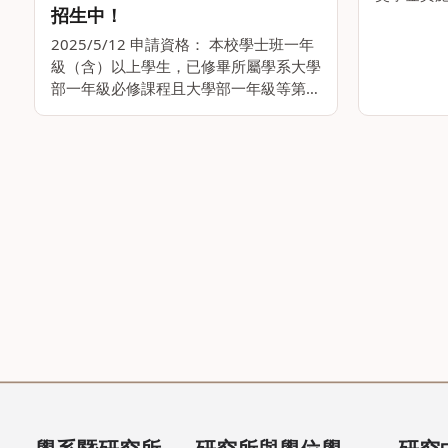
招生中！
Global Edu
Scheme
2025/5/12 申請資格： 本校學士班一年
院。。
級（含）以上學生，已修畢所屬學系大學
部一年級必修課程且大學部一年級等第績
分平均（GPA）達3.3以上 申請期程：
114年6月2日至17日 （同本校轉系、輔
系、雙主修申請時程） 申請程序： 至
校。。