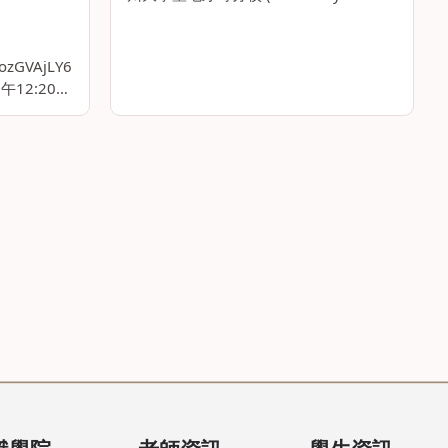
California San Diego)」（簡稱UCS。。
RozGVAjLY6
午12:20至
大樓203國際
s:/。。