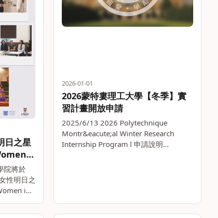
2026-01-01
2026蒙特婁理工大學【冬季】實
習計畫開放申請
2025/6/13 2026 Polytechnique
Montr&eacute;al Winter Research
性明日之星
Internship Program l 申請說明
Women
Application 1. 申請說明文件 請參閱隨信
hop,
附上的申請簡。。
資學院將於
「女性明日之
Women in
RSE）」，活動
合大樓。。