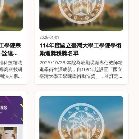
2026-01-01
學工學院宗
114年度國立臺灣大學工學院學術
·詮達化
勵進獎獲獎名單
敏能先生講
各工程科技領域
2025/10/23 本院為鼓勵現職專任教師精
導高科技研
進學術生涯成就，自109年起設置「國立
團法人宗倬
臺灣大學工學院學術勵進獎」，並訂定設
股份有限公
置要點。申請人須為佔本院員額且由本校
司及皇苑建
支薪之專任教師，並於學術研究或產學合
章先生講
作有具體優異表現，每年依本院公告期間
受理申請。1。。