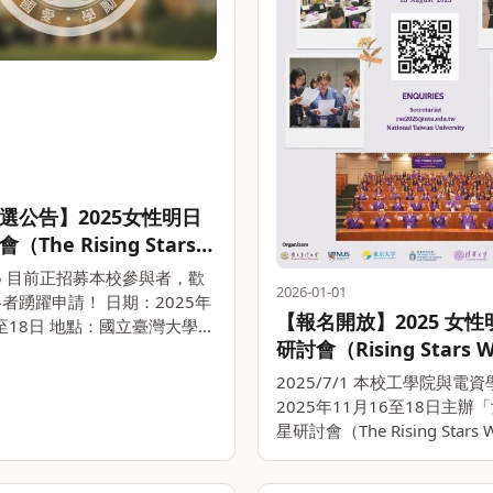
選公告】2025女性明日
The Rising Stars
n Engineering
/15 目前正招募本校參與者，歡
2026-01-01
op, RSE）
者踴躍申請！ 日期：2025年
【報名開放】2025 女
日至18日 地點：國立臺灣大學工
研討會（Rising Stars 
樓 活動網站：
in Engineering Works
isingstarsasia.org/ 截止日期：
2025/7/1 本校工學院與電
9月 2。。
RSE）
2025年11月16至18日主辦
星研討會（The Rising Stars 
Engineering Workshop, 
地點為國立臺灣大學工學院綜