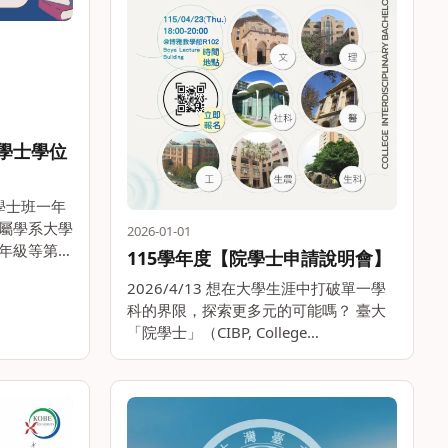
院學士學位
校學士班一年
屬學系大學
2026-01-01
年級等第績
115學年度【院學士申請說明會】
申請期程：
2026/4/13 想在大學生涯中打破單一學
本校轉系、輔
科的界限，探索更多元的可能嗎？ 臺大
序： 至
「院學士」（CIBP, College
Interdisciplinary Bachelor&#39;s
Programs）為您提供跨領域學習的絕佳
機會 。 1。。