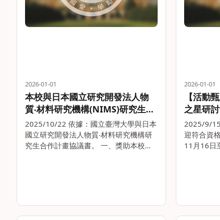
2026-01-01
2026-01-01
本校與日本國立研究開發法人物
【活動甄
質‧材料研究機構(NIMS)研究生合
之星研討會（
作計畫開放申請(2026年夏季
Women i
2025/10/22 依據：國立臺灣大學與日本
2025/9
Worksh
ICGP)
國立研究開發法人物質‧材料研究機構研
迎符合資格
究生合作計畫協議書。 一、獎助本校博
11月16
士班在學學生，前往日本國立研究開發法
學院綜合大
人物質‧材料研究機構進行6至12個月之
https://r
短期研究。 二、甄選名額：正取2名，備
2025 年 
取數名。 。。