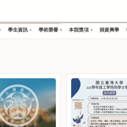
學生資訊
學術榮譽
本院獎項
捐資興學