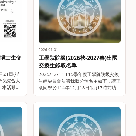
2026-01-01
學博士生交
工學院院級(2026秋-2027春)出國
交換生錄取名單
1月21日(星
2025/12/11 115學年度工學院院級交換
：工學院綜合大
生經委員會決議錄取分發名單如下，請正
： 本活動旨
取同學於114年12月18日(四)17時前填
生之互動交
妥交換學生確認單，核章後交至工學院辦
國際學術交
公室(工綜館247室)沈小姐或黃小姐，逾
。
期未繳交確認單或核章有缺漏者，視同
放。。