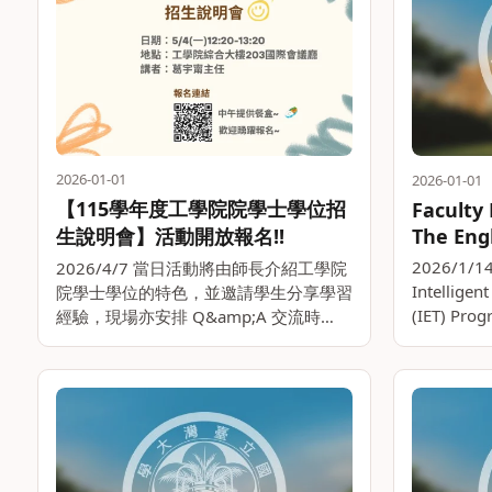
2026-01-01
2026-01-01
【115學年度工學院院學士學位招
Faculty 
生說明會】活動開放報名!!
The Eng
Intellig
2026/1/14
2026/4/7 當日活動將由師長介紹工學院
Technol
Intelligen
院學士學位的特色，並邀請學生分享學習
(IET) Prog
經驗，現場亦安排 Q&amp;A 交流時
University
間，讓您獲得第一手資訊。 📣 報名連
結：
https://forms.gle/QrKcTL7C7QJfy12k8
📍 時間。。