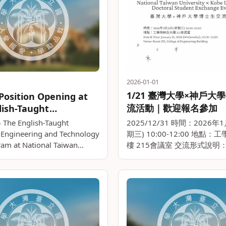
2026-01-01
1/21 臺灣大學×神戶大
Position Opening at
流活動｜歡迎報名參加
lish-Taught
ent Engineering and
 The English-Taught
2025/12/31 時間：2026年
ogy (IET) Program
t Engineering and Technology
期三) 10:00-12:00 地點
ram at National Taiwan
樓 215會議室 交流形式說明
 invites 。。
在促進臺灣大學與神戶大學學
流，深化跨文化理解，並強化
流與人際溝通經驗。本次活。