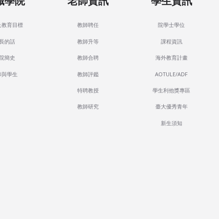
識學院
老師資訊
學生資訊
及教育目標
教師聘任
院學士學位
長的話
教師升等
課程資訊
院簡史
教師合聘
海外教育計畫
師與學生
教師評鑑
AOTULE/ADF
特聘教授
學生利他獎專區
教師研究
臺大優秀青年
新生須知