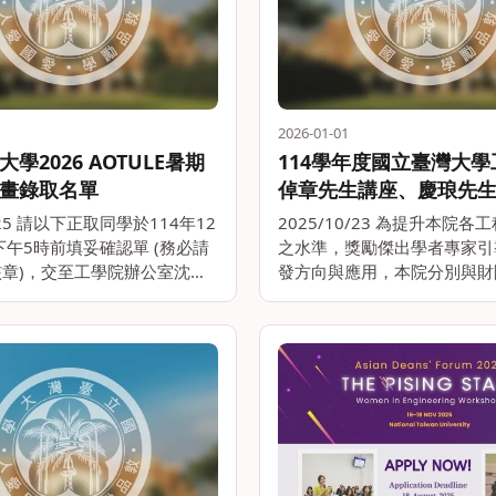
2026-01-01
學2026 AOTULE暑期
114學年度國立臺灣大
畫錄取名單
倬章先生講座、慶琅先生
學講座、斌彥先生及郭
1/25 請以下正取同學於114年12
2025/10/23 為提升本院
座獲獎名單
)下午5時前填妥確認單 (務必請
之水準，獎勵傑出學者專家引
章)，交至工學院辦公室沈小
發方向與應用，本院分別與財
l: yuhanshen@ntu.edu.tw，
章先生教育基金會、詮達化學
661450 )，逾期未繳交確認
司、四維創新材料股份有限公
設股份有限公司共同設置宗倬
座、慶琅先生&m。。