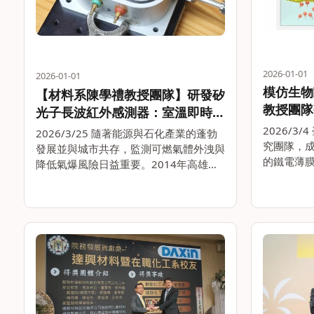
2026-01-01
2026-01-01
模仿生物
【材料系陳學禮教授團隊】研發矽
教授團隊
光子長波紅外感測器：室溫即時感
造離子二
測可燃與高氣爆風險氣體
2026/3
2026/3/25 隨著能源與石化產業的蓬勃
Commun
究團隊，
發展並與城市共存，監測可燃氣體外洩與
的鐵電薄
降低氣爆風險日益重要。2014年高雄氣
為。實現
爆事件中，由於無法即時辨識外洩氣體丙
子二極體」(
烯 (C3H6) 種類與位置，錯失關鍵的應變
pH值環境
時機，造成嚴重後果。因此，如何即時偵
細。。
測可燃。。