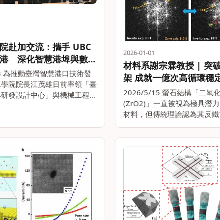
院赴加交流：攜手 UBC
2026-01-01
港 深化智慧港埠與數位
材料系謝宗霖教授 | 突
研發
/28 為推動臺灣智慧港口技術發
架 成就一億次高循環穩
工學院院長江茂雄日前率領「臺
化鋯反鐵電技術
2026/5/15 螢石結構「二氧
具研發設計中心」與機械工程學
(ZrO2)」一直被視為極具潛
隊赴加拿大溫哥華，與英屬哥倫
材料，但傳統理論認為其反鐵
UBC)進行學術交流，並實地參
自於不可逆的晶相轉變，並伴
。 此次行程配合機械系教授
化與晶格應變，隨之降低其在
持的。。
的穩定性與耐受度。由臺大材
宗霖領導的跨校研。。