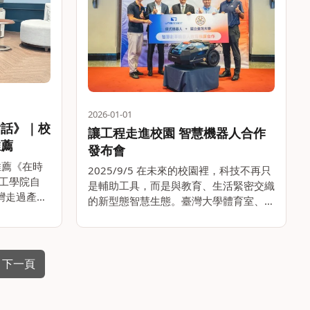
2026-01-01
對話》｜校
讓工程走進校園 智慧機器人合作
推薦
發布會
章推薦《在時
2025/9/5 在未來的校園裡，科技不再只
工學院自
是輔助工具，而是與教育、生活緊密交織
台灣走過產業
的新型態智慧生態。臺灣大學體育室、機
今年迎來
械工程學系與優式機器人公司於2025年8
化產業、十
月25日啟動合作，以「智慧割草機器
灣從農業社
人」為起點，藉由臺大人的創新與創意研
發具校園特色的。。
下一頁