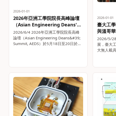
2026-01-01
2026年亞洲工學院院長高峰論壇
2026-01-01
臺大工學
（Asian Engineering Deans'
與溫哥華
Summit, AEDS）
2026/6/4 2026年亞洲工學院院長高峰
雙生技術
論壇（Asian Engineering Deans&#39;
2026/5
Summit, AEDS）於5月18日至20日於韓
展，臺大
國大邱慶北科學技術院（Daegu
大無人載
Gyeongbuk Institute of 。。
系師生團
比亞大學(
訪港埠場域
詹魁元主