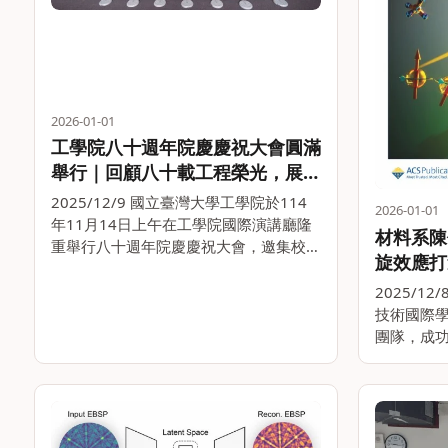
2026-01-01
工學院八十週年院慶慶祝大會圓滿
舉行｜回顧八十載工程榮光，展望
百年創新願景
2025/12/9 國立臺灣大學工學院於114
2026-01-01
年11月14日上午在工學院國際演講廳隆
材料系陳
重舉行八十週年院慶慶祝大會，邀集校內
旋效應打
外貴賓、產學界代表、校友與全院師生齊
進行人造
聚一堂，共同回顧工學院自創院以來的重
2025/1
要發展歷程，並展望邁向下一個百年的嶄
技術國際學
新願景。 慶。。
團隊，成
光催化材
(Chiral
人造光合
氧。。