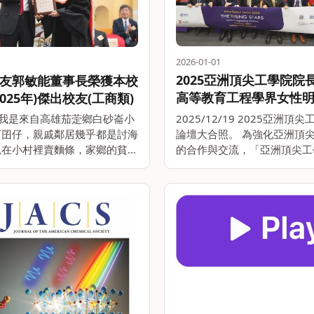
2026-01-01
2025亞洲頂尖工學院院
友郭敏能董事長榮獲本校
高等教育工程學界女性
2025年)傑出校友(工商類)
討會圓滿落幕
2025/12/19 2025亞洲頂
/9 我是來自高雄茄萣鄉白砂崙小
論壇大合照。 為強化亞洲頂
下囝仔，親戚鄰居幾乎都是討海
的合作與交流，「亞洲頂尖工
親在小村裡賣麵條，家鄉的貧困
壇（Asian Deans&rsquo; Fo
爭上游，從小就認定唯有努力讀
ADF）」自2016年由東京大
轉命運。讀南一中時正值十大建
立，至今已成為工程高等教育
「土木」是我的興趣。我非常認
一舉考上。。