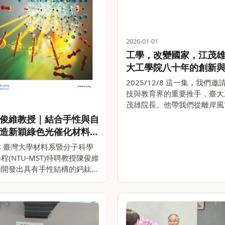
2026-01-01
工學，改變國家，江茂
大工學院八十年的創新
時代之上．與世界對話》 
2025/12/8 這一集，我們
文化Podcast
技與教育界的重要推手，臺大
茂雄院長。他帶我們從離岸風
顧臺灣在綠能、半導體與AI
俊維教授｜結合手性與自
角色，也揭開臺大工學院八十
造新穎綠色光催化材料
發展緊密交織的故事。 江院
光合作用
2/8 臺灣大學材料系暨分子科學
說，臺大工學院。。
程(NTU-MST)特聘教授陳俊維
功開發出具有手性結構的鈣鈦礦
料，開啟結合手性結構
ity)與電子自旋(Spin)效應，進行
作用反應。利用太陽光將二