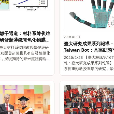
離子通道：材料系陳俊維
2026-01-01
研發超薄鐵電氧化物膜打
臺大研究成果系列報導
極體 成果發表於Nature
/4 臺大材料系特聘教授陳俊維研
Taiwan Bot：具高動
ications
成功開發超薄且具有自發性極化
慧人形機器人
2026/2/23 【臺大校訊第16
膜，展現獨特的奈米流體傳輸行
報：臺大研究成果系列報導】
具備方向性離子傳輸功能的「離
系郭重顯教授團隊的研究，聚
Ionic Diode)，並可透過外部
動態平衡能力與自主導航功能
調控實現極化切換，模擬生物
足人形機器人設計。此款機器人 (
Bot) 高度170公分、體重約