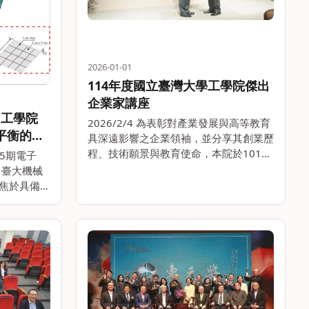
2026-01-01
114年度國立臺灣大學工學院傑出
企業家講座
－工學院
2026/2/4 為表彰對產業發展與高等教育
態平衡的智
具深遠影響之企業領袖，並分享其創業歷
程、技術願景與教育使命，本院於101年
75期電子
訂定「國立臺灣大學工學院傑出企業家講
 臺大機械
座遴選辦法」，並舉辦「傑出企業家講
焦於具備高
座」，邀請在產業界卓然有成且長期回饋
的全尺寸雙
母校之傑出企業家。。
Taiwan
65公斤。。