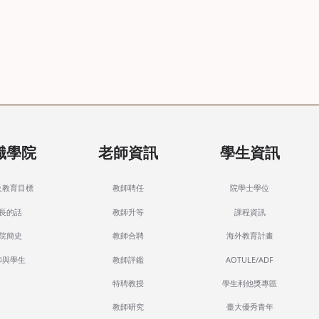
識學院
老師資訊
學生資訊
及教育目標
教師聘任
院學士學位
長的話
教師升等
課程資訊
院簡史
教師合聘
海外教育計畫
師與學生
教師評鑑
AOTULE/ADF
特聘教授
學生利他獎專區
教師研究
臺大優秀青年