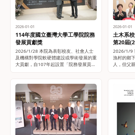
2026-01-01
2026-01-01
114年度國立臺灣大學工學院院務
土木系校
發展貢獻獎
第20屆(
2026/1/28 本院為表彰校友、社會人士
2026/1
及機構對學院軟硬體建設或學術發展的重
漁村的鄉
大貢獻，自107年起設置「院務發展貢獻
人，但父
獎」，於每年度重要慶典活動頒贈獎座，
激勵我力
以感謝得獎者對本院的貢獻。 114年度
書才能翻
本院院務發展貢獻獎共獲選11位得獎
設，確立
者，包含達興材。。
真讀書，