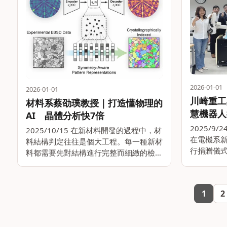
2026-01-01
2026-01-01
川崎重工
材料系蔡劭璞教授｜打造懂物理的
慧機器人
AI 晶體分析快7倍
2025/9
2025/10/15 在新材料開發的過程中，材
在電機系新
料結構判定往往是個大工程。每一種新材
行捐贈儀
料都需要先對結構進行完整而細緻的檢驗
司（簡稱
與分析，才能與性能進行連結，但這一步
司（簡稱
驟常常拖慢研發進度。能否讓這一步走得
臂 duA
更快、更有效率？ 電子背向散射繞射
1
2
賓。。
(electr。。