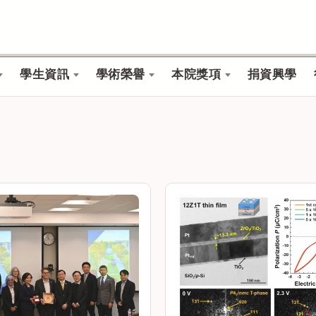
學生資訊
學術榮譽
本院獎項
捐資興學