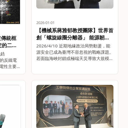
2026-01-01
【機械系蔣雅郁教授團隊】世界首
創「螺旋線圈分離器」 能源韌性
破傳統框
新曙光
定的二氧
2026/4/10 近期地緣政治局勢動盪，能
源安全已成為臺灣不容忽視的戰略課題。
化鋯
若面臨海峽封鎖或極端天災導致大規模能
力的反鐵電
源斷供，該如何自救？臺灣大學機械工程
電性主要源
學系教授蔣雅郁團隊取得重大技術突破，
隨著體積變
研發出全球首創的「螺旋線圈分離器」。
電場驅動下
這套系統將原本龐。。
料系教授謝