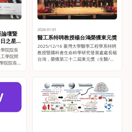
2026-01-01
長論壇暨
醫工系特聘教授楊台鴻榮獲東元獎
明日之星研
2025/12/16 臺灣大學醫學工程學系特聘
尖工學院院長
教授暨國科會生命科學研究發展處處長楊
尖工學院間
台鴻，榮獲第三十二屆東元獎（生醫/農
學院院長論
業領域）。此獎項表彰楊教授致力於可修
rum,
補氣胸之聚己內酯薄膜研究，其產品具備
學倡議成
高度有效性與安全性，於高風險醫材開發
。。
領域成果斐然；。。