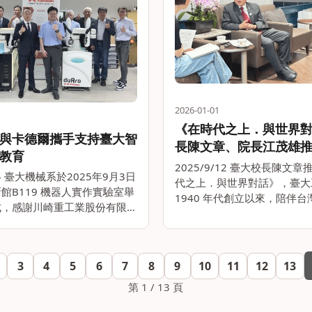
2026-01-01
《在時代之上．與世界
與卡德爾攜手支持臺大智
長陳文章、院長江茂雄
教育
2025/9/12 臺大校長陳文
/24 臺大機械系於2025年9月3日
代之上．與世界對話》，臺大
館B119 機器人實作實驗室舉
1940 年代創立以來，陪伴
式，感謝川崎重工業股份有限公
升級與科技發展的重要時刻。
川崎重工）與卡德爾股份有限公
80 週年，校友們的足跡從石
卡德爾）攜手捐贈兩台協作型手
大建設到半導體產業，見證台
ro給臺大機械工程學系。與會貴
會轉型為科。。
3
4
5
6
7
8
9
10
11
12
13
第 1 / 13 頁