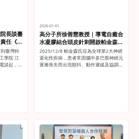
2026-01-01
雄院長談臺
高分子所徐善慧教授｜導電自癒合
與責任《在
水凝膠結合頭皮針刺開啟帕金森氏
| 天下
症治療新契機
邀請到臺灣科
2025/12/8 帕金森氏症為全球第2大神經
工學院 江
退化性疾病，患者常因腦中多巴胺神經元
電談起，回
逐漸喪失而出現顫抖、動作遲緩及協調困
浪潮中的關鍵
難等症狀。現行治療多著重於藥物或手術
年來與國家
控制症狀，難以延緩疾病惡化。臺灣大學
長在節目中
高分子科學與工程學研究所教授徐善慧與
臺大醫學院臨床。。