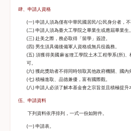
肆、申請人資格
(一) 申請人須為僅有中華民國居民/公民身分者，
(二) 申請人須為臺大工學院之畢業生或應屆畢業生
(三) 赴美之際，務必取得「留學」簽證。
(四) 男生須具備後備軍人資格或無兵役義務。
(五) 須獲得美國麻省理工學院土木工程學系(所)
可。
(六) 獲此獎助者不得同時領取其他政府機關、國
(七) 積極進取、品德兼優，富有國際觀。
(八) 申請人必須了解本基金會之宗旨並且積極提
伍、申請資料
下列資料依序排列，一式一份如附件。
(一) 申請表。