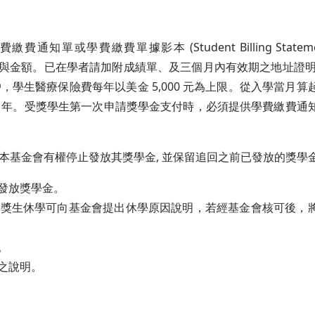
費繳費單據影本 (Student Billing Statement 
用項目與金額。已在學者請加附成績單、及三個月內有效期之地址證
學生醫療保險費每年以美金 5,000 元為上限。從入學當月算
2 年。受獎學生第一次申請獎學金支付時，必須提供學費繳費通
本基金會有權停止發放其獎學金, 並保留追回之前已發放的獎學
止發放獎學金。
；受獎生休學可向基金會提出休學原因說明，若經基金會核可後，
。
實之說明。