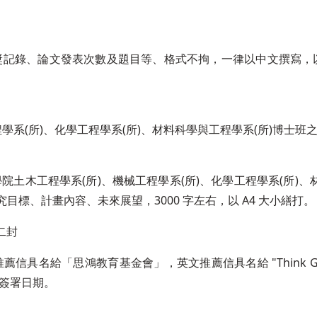
記錄、論文發表次數及題目等、格式不拘，一律以中文撰寫，以 
程學系(所)、化學工程學系(所)、材料科學與工程學系(所)博士班
土木工程學系(所)、機械工程學系(所)、化學工程學系(所)、
目標、計畫內容、未來展望，3000 字左右，以 A4 大小繕打。
二封
給「思鴻教育基金會」，英文推薦信具名給 "Think Global 
及簽署日期。