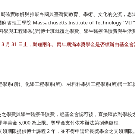
以期確實瞭解與推展各國與臺灣間教育、學術、文化的交流，思
assachusetts Institute of Technology “M
材料科學與工程學系(所)博士班就讀之學費、學生醫療保險費與生活
28 年 3 月 31 日止，辦理兩年。兩年期滿本獎學金是否續辦由基金
學系(所)、化學工程學系(所)、材料科學與工程學系(所)博士
繳納之學費與學生醫療保險費，經基金會認可後，直接匯款到學校
以一學年美金 5,000 為上限。獎學金支付依本辦法第捌條處理。
領期限提供博士課程 2 年，並不得申請延長獎學金之支領期限