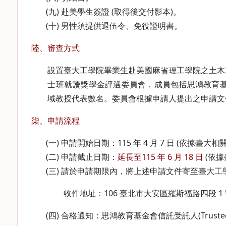
(九) 赴美學生簽證 (取得後交付影本)。
(十) 男性須提供退伍令、免役證明書。
陸、審查方式
設置臺大工學院畢業生赴美國麻省理工學院之土木工程
士班就讀獎學金評選委員會，成員包括思鴻教育基
域教授代表數名。委員會根據申請人提出之申請文
柒、申請流程
(一) 申請開始日期：115 年 4 月 7 日 (依據臺
(二) 申請截止日期：
延長至115 年 6 月 18 日
(依據
(三) 請於申請期限內，將上述申請文件寄至臺大工
收件地址：106 臺北市大安區羅斯福路四段 1
(四) 合格通知：思鴻教育基金會信託受託人(Tru