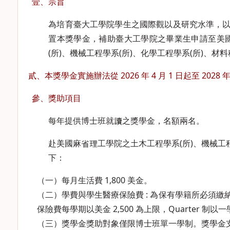
壹、宗旨
為培育臺大工學院學生之國際觀以及研究水準，
置本獎學金，補助臺大工學院之畢業生申請至美國麻省理工學院 M
(所)、機械工程學系(所)、化學工程學系(所)、
貳、本獎學金實施辦法從 2026 年 4 月 1 日起至 20
參、獎助項目
每年提供博士班就讀之獎學金，名額兩名。
赴美國麻省理工學院之土木工程學系(所)、機械工程
下：
（一）每月生活費 1,800 美金。
（二）學費與學生醫療保險費 : 為保有學籍所必須
保險費每學期以美金 2,500 為上限，Quarter 制
（三）獎學金獎助對象僅限博士班單一學制。獎學金支