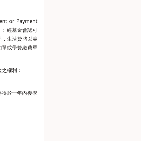
or Payment
明； 經基金會認可
起，生活費將以美
知單或學費繳費單
金之權利：
將得於一年內復學