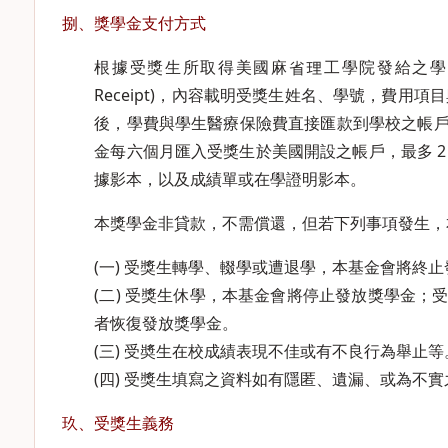
捌、獎學金支付方式
根據受獎生所取得美國麻省理工學院發給之學費繳費通知單或學
Receipt)，內容載明受獎生姓名、學號，費
後，學費與學生醫療保險費直接匯款到學校之帳戶，
金每六個月匯入受獎生於美國開設之帳戶，最多 
據影本，以及成績單或在學證明影本。
本獎學金非貸款，不需償還，但若下列事項發生，
(一) 受獎生轉學、輟學或遭退學，本基金會將終
(二) 受獎生休學，本基金會將停止發放獎學金
者恢復發放獎學金。
(三) 受奬生在校成績表現不佳或有不良行為舉止等
(四) 受獎生填寫之資料如有隱匿、遺漏、或為不
玖、受獎生義務