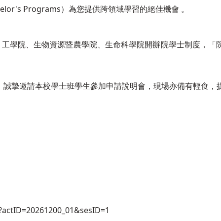
y Bachelor's Programs）為您提供跨領域學習的絕佳機會 。
院、工學院、生物資源暨農學院、生命科學院開辦院學士制度，「
，誠摯邀請本校學士班學生參加申請說明會，現場亦備有輕食，
px?actID=20261200_01&sesID=1