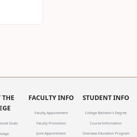
 THE
FACULTY INFO
STUDENT INFO
EGE
Faculty Appointment
College Bachelor's Degree
Faculty Promotion
Course Information
ional Goals
Joint Appointment
Overseas Education Program
ssage