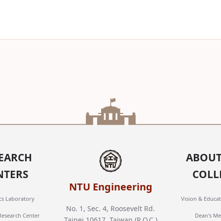
EARCH
ABOUT
NTERS
COLL
NTU Engineering
cs Laboratory
Vision & Educat
No. 1, Sec. 4, Roosevelt Rd.
 Research Center
Dean's Me
Taipei 10617, Taiwan (R.O.C.)