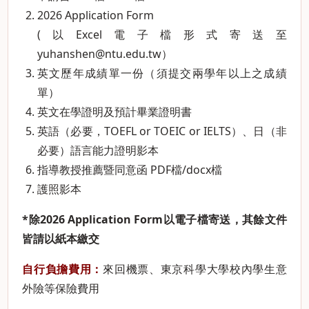
2026 Application Form
(以Excel電子檔形式寄送至
yuhanshen@ntu.edu.tw
）
英文歷年成績單一份（須提交兩學年以上之成績
單）
英文在學證明及預計畢業證明書
英語（必要，TOEFL or TOEIC or IELTS）、日（非
必要）語言能力證明影本
指導教授推薦暨同意函
PDF檔
/
docx檔
護照影本
*
除
2026 Application Form
以電子檔寄送，其餘文件
皆請以紙本繳交
自行負擔費用：
來回機票、東京科學大學校內學生意
外險等保險費用