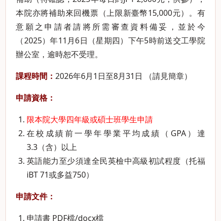
本院亦將補助來回機票（上限新臺幣15,000元）。有
意願之申請者請將所需審查資料備妥，並於今
（2025）年11月6日（星期四）下午5時前送交工學院
辦公室，逾時恕不受理。
課程時間：
2026年6月1日至8月31日 （請見
簡章
）
申請資格：
限本院大學四年級或碩士班學生申請
在校成績前一學年學業平均成績（GPA）達
3.3（含）以上
英語能力至少須達全民英檢中高級初試程度（托福
iBT 71或多益750）
申請文件：
申請書
PDF檔
/
docx檔