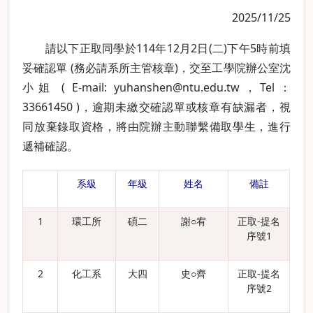
2025/11/25
請以下正取同學於114年12月2日(二)下午5時前填
妥
確認單
(務必請系所主管核章)，交至工學院辦公室沈
小姐 ( E-mail:
yuhanshen@ntu.edu.tw
，Tel：
33661450 )，逾期未繳交確認單或核章有缺漏者，視
同放棄錄取資格，將由院辦主動聯繫備取學生，進行
遞補確認。
系級
年級
姓名
備註
1
環工所
碩二
謝○宥
正取-提名
序號1
2
化工系
大四
史○齊
正取-提名
序號2