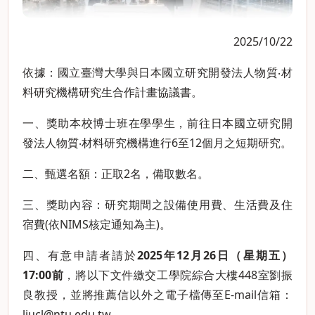
2025/10/22
依據：國立臺灣大學與日本國立研究開發法人物質‧材
料研究機構研究生合作計畫協議書。
一、獎助本校博士班在學學生，前往日本國立研究開
發法人物質‧材料研究機構進行6至12個月之短期研究。
二、甄選名額：正取2名，備取數名。
三、獎助內容：研究期間之設備使用費、生活費及住
宿費(依NIMS核定通知為主)。
四、有意申請者請於
2025
年
12
月
26
日（星期五）
17:00
前
，將以下文件繳交工學院綜合大樓448室劉振
良教授，並將推薦信以外之電子檔傳至E-mail信箱：
liucl@ntu.edu.tw
。