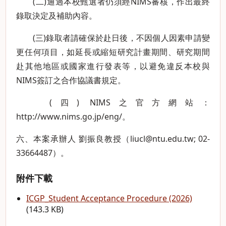
(二)通過本校甄選者仍須經NIMS審核，作出最終
錄取決定及補助內容。
(三)錄取者請確保於赴日後，不因個人因素申請變
更任何項目，如延長或縮短研究計畫期間、研究期間
赴其他地區或國家進行發表等，以避免違反本校與
NIMS簽訂之合作協議書規定。
(四) NIMS之官方網站：
http://www.nims.go.jp/eng/
。
六、本案承辦人 劉振良教授（
liucl@ntu.edu.tw
; 02-
33664487）。
附件下載
ICGP_Student Acceptance Procedure (2026)
(143.3 KB)