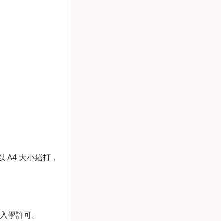
A4 大小繕打，
之入學許可。