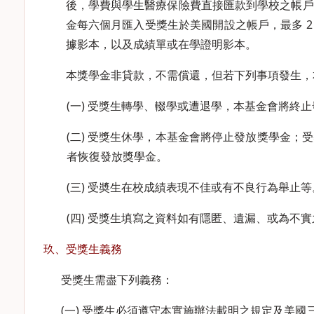
後，學費與學生醫療保險費直接匯款到學校之帳戶，
金每六個月匯入受獎生於美國開設之帳戶，最多 
據影本，以及成績單或在學證明影本。
本獎學金非貸款，不需償還，但若下列事項發生，
(一) 受獎生轉學、輟學或遭退學，本基金會將終
(二) 受獎生休學，本基金會將停止發放獎學金；
者恢復發放獎學金。
(三) 受奬生在校成績表現不佳或有不良行為舉止等
(四) 受獎生填寫之資料如有隱匿、遺漏、或為不
玖、受獎生義務
受獎生需盡下列義務：
(一) 受獎生必須遵守本實施辦法載明之規定及美國