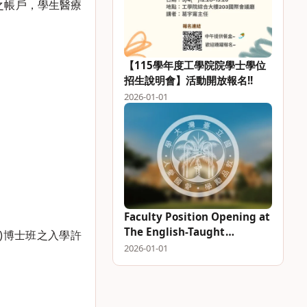
之帳戶，學生醫療
。
【115學年度工學院院學士學位
招生說明會】活動開放報名!!
2026-01-01
Faculty Position Opening at
The English-Taught
所)博士班之入學許
Intelligent Engineering and
2026-01-01
Technology (IET) Program