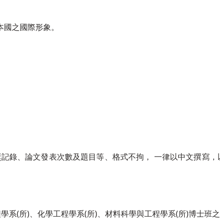
升本國之國際形象。
記錄、論文發表次數及題目等、格式不拘， 一律以中文撰寫，以 
程學系(所)、化學工程學系(所)、材料科學與工程學系(所)博士班