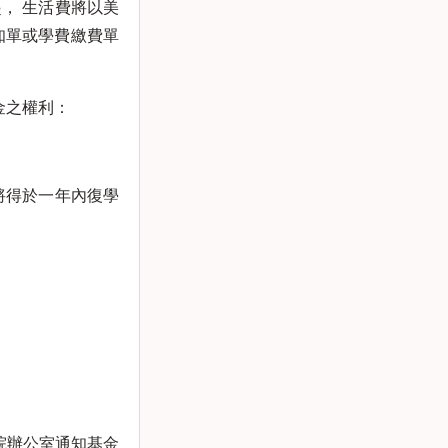
， 生活費將以美
知單或學費繳費單
金之權利：
將得於一年內復學
院辦公室通知基金