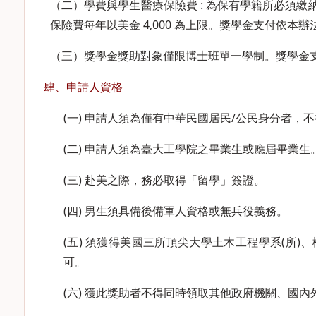
（二）學費與學生醫療保險費 : 為保有學籍所必須
保險費每年以美金 4,000 為上限。獎學金支付依本
（三）獎學金獎助對象僅限博士班單一學制。獎學金支
肆、申請人資格
(一) 申請人須為僅有中華民國居民/公民身分者，
(二) 申請人須為臺大工學院之畢業生或應屆畢業生
(三) 赴美之際，務必取得「留學」簽證。
(四) 男生須具備後備軍人資格或無兵役義務。
(五) 須獲得美國三所頂尖大學土木工程學系(所)
可。
(六) 獲此獎助者不得同時領取其他政府機關、國