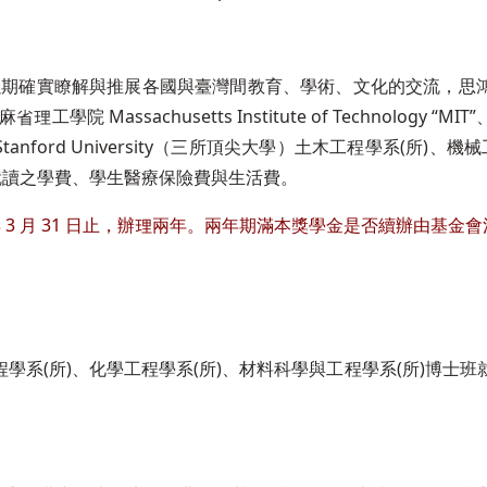
以期確實瞭解與推展各國與臺灣間教育、學術、文化的交流，思
assachusetts Institute of Technology “M
、史丹佛大學 Stanford University（三所頂尖大學）土木工程學系(所)
班就讀之學費、學生醫療保險費與生活費。
26 年 3 月 31 日止，辦理兩年。兩年期滿本獎學金是否續辦由基金
學系(所)、化學工程學系(所)、材料科學與工程學系(所)博士