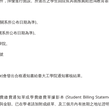
件，擇優進行面談。所選出之學生由院長具函推薦給思鴻教育基
臺大相關系所公布日期為準)。
大相關系所公布日期為準)。
學院。
 號
ee)會發出合格通知書給臺大工學院通知審核結果。
費繳費單據影本 (Student Billing Statement 
用項目與金額。已在學者請加附成績單、及三個月內有效期之地址證明